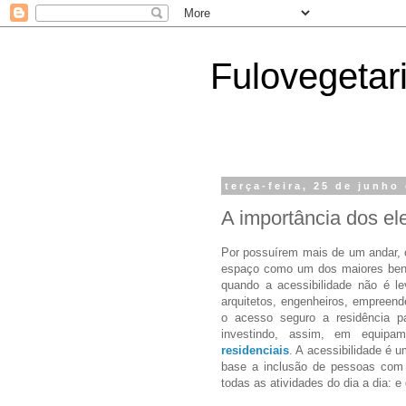
Fulovegetar
terça-feira, 25 de junho
A importância dos el
Por possuírem mais de um andar, 
espaço como um dos maiores benef
quando a acessibilidade não é l
arquitetos, engenheiros, empreen
o acesso seguro a residência p
investindo, assim, em equip
residenciais
. A acessibilidade é u
base a inclusão de pessoas com 
todas as atividades do dia a dia: e