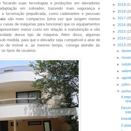
 focando suas tecnologias e produções em elevadores
►
2019
(1
 adaptação em sobrados, trazendo mais segurança e
►
2018
(1
m a locomoção prejudicada, como cadeirantes e pessoas
►
2017
(3
ais
são mais compactos (uma vez que exigem menos
u casas de máquinas para funcionar) que os equipamentos
►
2016
(8)
, apresentam menor custo em relação à manutenção e são
►
2015
(1
locidade desse tipo de máquina. Além disso, algumas
►
2014
(1
ob medida, para que o elevador seja compatível e atue de
tipo de imóvel e, ao mesmo tempo, consiga atender às
▼
2013
(3
os tipos de usuários.
►
deze
►
nove
►
outu
►
sete
►
agos
►
julho
▼
junh
A imp
res
Decor
pap
Inves
Cuida