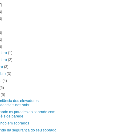
7)
8)
5)
5)
3)
5)
mbro
(1)
mbro
(2)
bro
(3)
mbro
(3)
to
(4)
(6)
o
(5)
ortância dos elevadores
idenciais nos sobr...
ando as paredes do sobrado com
éis de parede
tindo em sobrados
ndo da segurança do seu sobrado