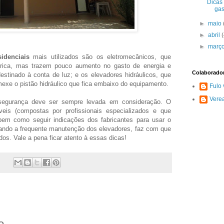
Dicas
gas
►
maio
►
abril
►
març
sidenciais
mais utilizados são os eletromecânicos, que
trica, mas trazem pouco aumento no gasto de energia e
Colaborado
tinado à conta de luz; e os elevadores hidráulicos, que
exe o pistão hidráulico que fica embaixo do equipamento.
Fulo 
Vere
 segurança deve ser sempre levada em consideração. O
is (compostas por profissionais especializados e que
, bem como seguir indicações dos fabricantes para usar o
zando a frequente manutenção dos elevadores, faz com que
os. Vale a pena ficar atento à essas dicas!
o