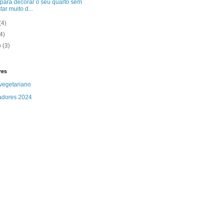
 para decorar o seu quarto sem
tar muito d...
(4)
(4)
o
(3)
res
vegetariano
adores 2024