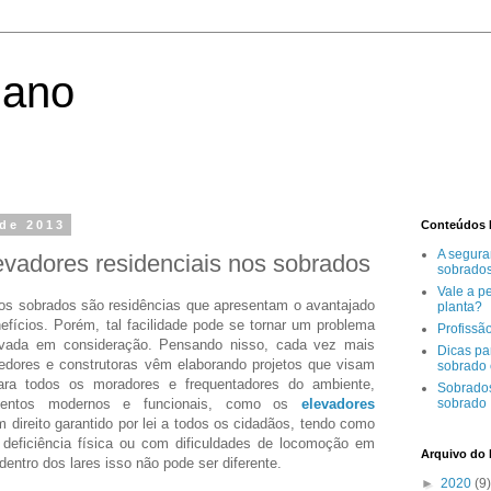
iano
 de 2013
Conteúdos 
A segura
evadores residenciais nos sobrados
sobrado
Vale a p
os sobrados são residências que apresentam o avantajado
planta?
ícios. Porém, tal facilidade pode se tornar um problema
Profissã
evada em consideração. Pensando nisso, cada vez mais
Dicas pa
dedores e construtoras vêm elaborando projetos que visam
sobrado 
ara todos os moradores e frequentadores do ambiente,
Sobrados
amentos modernos e funcionais, como os
elevadores
sobrado
m direito garantido por lei a todos os cidadãos, tendo como
deficiência física ou com dificuldades de locomoção em
Arquivo do 
 dentro dos lares isso não pode ser diferente.
►
2020
(9)