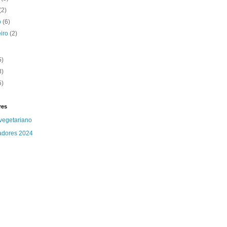
(2)
o
(6)
eiro
(2)
5)
3)
5)
res
vegetariano
adores 2024