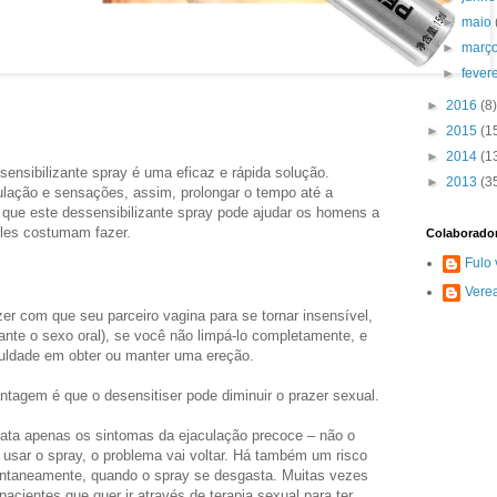
►
maio
►
març
►
fever
►
2016
(8)
►
2015
(1
►
2014
(1
ensibilizante spray é uma eficaz e rápida solução.
►
2013
(3
ulação e sensações, assim, prolongar o tempo até a
que este dessensibilizante spray pode ajudar os homens a
eles costumam fazer.
Colaborado
Fulo 
Vere
er com que seu parceiro vagina para se tornar insensível,
nte o sexo oral), se você não limpá-lo completamente, e
culdade em obter ou manter uma ereção.
tagem é que o desensitiser pode diminuir o prazer sexual.
trata apenas os sintomas da ejaculação precoce – não o
usar o spray, o problema vai voltar. Há também um risco
ontaneamente, quando o spray se desgasta. Muitas vezes
acientes que quer ir através de terapia sexual para ter