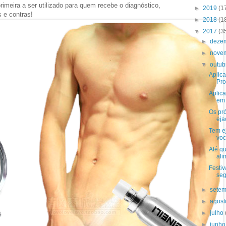
rimeira a ser utilizado para quem recebe o diagnóstico,
►
2019
(1
s e contras!
►
2018
(1
▼
2017
(3
►
deze
►
nove
▼
outu
Aplica
Pro
Aplica
em 
Os pró
eja
Tem e
voc
Até qu
ali
Festiv
seg
►
sete
►
agos
►
julho
►
junh