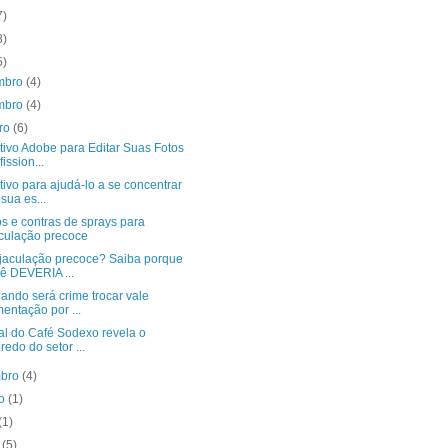
7)
8)
5)
mbro
(4)
mbro
(4)
bro
(6)
tivo Adobe para Editar Suas Fotos
fission...
tivo para ajudá-lo a se concentrar
sua es...
s e contras de sprays para
culação precoce
jaculação precoce? Saiba porque
ê DEVERIA ...
ando será crime trocar vale
mentação por ...
al do Café Sodexo revela o
redo do setor ...
mbro
(4)
to
(1)
(1)
o
(5)