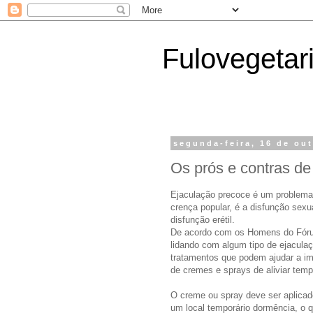
Fulovegetar
segunda-feira, 16 de ou
Os prós e contras de
Ejaculação precoce é um problema
crença popular, é a disfunção se
disfunção erétil.
De acordo com os Homens do Fóru
lidando com algum tipo de ejacula
tratamentos que podem ajudar a im
de cremes e sprays de aliviar tem
O creme ou spray deve ser aplicad
um local temporário dormência, o 