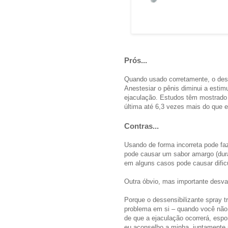
Prós...
Quando usado corretamente, o dess
Anestesiar o pênis diminui a estim
ejaculação. Estudos têm mostrado 
última até 6,3 vezes mais do que 
Contras...
Usando de forma incorreta pode faz
pode causar um sabor amargo (dura
em alguns casos pode causar difi
Outra óbvio, mas importante desvan
Porque o dessensibilizante spray 
problema em si – quando você não 
de que a ejaculação ocorrerá, esp
eu aconselho a minha, juntamente p