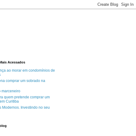
Mais Acessados
nça ao morar em condomínios de
s
ena comprar um sobrado na
o marceneiro
ra quem pretende comprar um
em Curitiba
 Modernos. Investindo no seu
blog