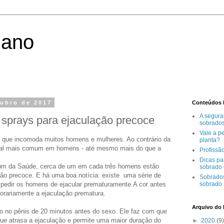
iano
tubro de 2017
Conteúdos 
A segura
 sprays para ejaculação precoce
sobrado
Vale a p
 que incomoda muitos homens e mulheres. Ao contrário da
planta?
xual mais comum em homens - até mesmo mais do que a
Profissã
Dicas pa
m da Saúde, cerca de um em cada três homens estão
sobrado 
ção precoce. E há uma boa notícia: existe uma série de
Sobrados
pedir os homens de ejacular prematuramente.A cor antes
sobrado
porariamente a ejaculação prematura.
Arquivo do 
o no pênis de 20 minutos antes do sexo. Ele faz com que
que atrasa a ejaculação e permite uma maior duração do
►
2020
(9)